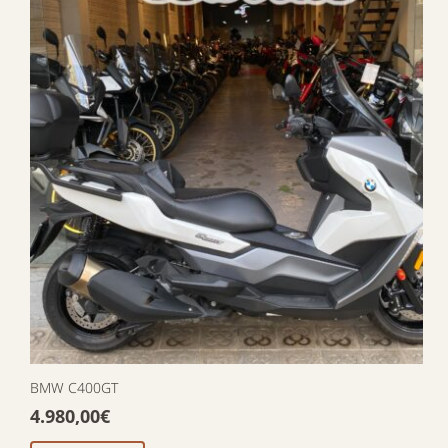
BMW C400GT
4.980,00
€