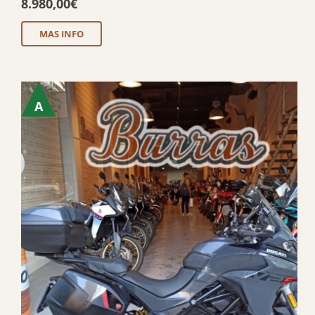
8.980,00
€
MAS INFO
A