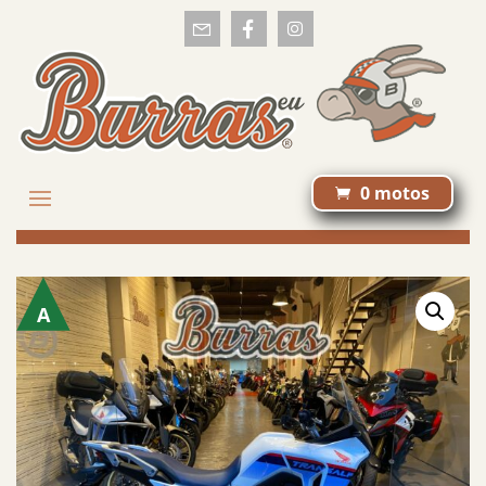
0 motos

A